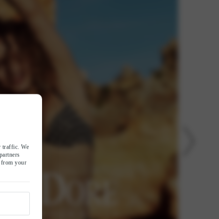
 traffic. We
partners
d from your