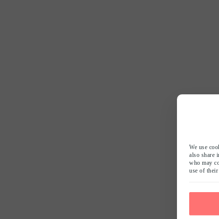
We use cook
also share 
who may com
use of their