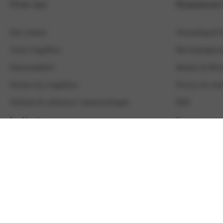
Over ons
Klantenserv
Ons verhaal
Verzending & 
Team LingaDore
Herroepingsrec
Duurzaamheid
Betalen & Beve
Werken bij LingaDore
Privacy & cook
Affiliate & influencer samenwerkingen
B2B
Lookbook
Contact
Algemene voorwaarden
Nieuwsbrief
LingaLoyalty -