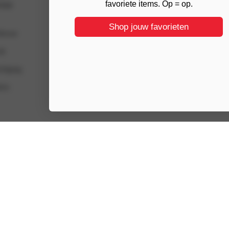
ice
Advies
favoriete items. Op = op.
Shop jouw favorieten
Retour
Bh maat berekenen
ht
Wasadvies
iliging
Blog
ies
 Spaarsysteem