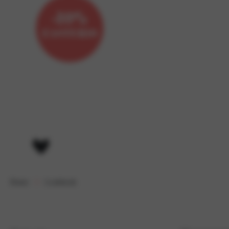
Home
Lookbook