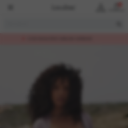
0
Account
Winkelmand
LUXE KWALITEIT, EERLIJK GEPRIJSD