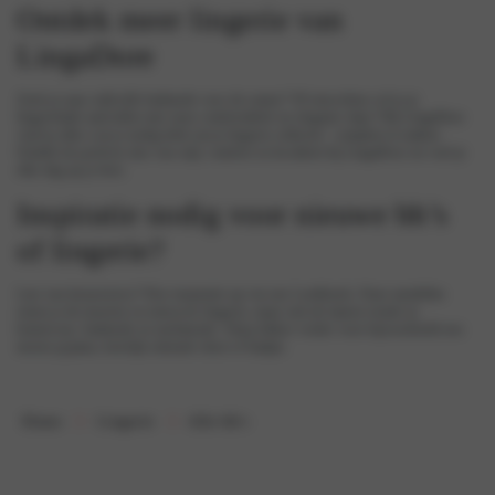
Ontdek meer lingerie van
LingaDore
Zoek je naar stijlvolle
badmode
voor de zomer? Of misschien wil je je
lingerielade aanvullen met onze comfortabele en elegante
slips
? Bij LingaDore
vind je alles wat je nodig hebt om je
lingerie collectie
> compleet te maken.
Ontdek de perfecte mix van stijl, comfort en kwaliteit bij LingaDore en voel je
elke dag op je best.
Inspiratie nodig voor nieuwe bh’s
of lingerie?
Last van keuzestress? Doe inspiratie op via ons
Lookbook
. Onze modellen
tonen je de mooiste en nieuwste lingerie, maar ook de laatste trends in
homewear, badmode en nachtmode. Shop lekker verder voor bijvoorbeeld een
mooie pyjama, heerlijk zittende short of badjas.
Home
Lingerie
Alle bh's