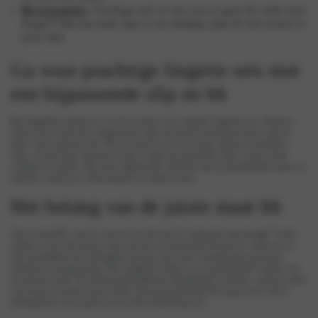
Bh accessoires
:
Prachtige jurk of top waar je geen bh onder kunt
dragen? Dan kan body tape of een handige plak bh niet missen in
jouw lade.
Ga voor prachtige lingerie sets met
een bijpassende slip en bh
Bij LingaDore geloven we in het creëren van complete lingerie-sets. Daarom
vind je bij al onze bh’s bijpassende
slips
die perfect aansluiten bij de stijl en
kleur van je gekozen bh. Of je nu kiest voor een
string
,
hipster
of
naadloze
slips
, je kunt erop vertrouwen dat er altijd een passende optie is om je look
compleet te maken. Met onze uitgebreide collecties kun je gemakkelijk mixen en
matchen, zodat je je zelfverzekerd en stijlvol voelt.
Het belang van de juiste maat bh
Wist je dat 80% van de vrouwen een bh met de verkeerde maat draagt? Veelal
omdat ze zich niet bewust zijn van hoe een passende bh hoort te voelen en ze
niet doorhebben hoe belangrijk factoren zijn zoals verandering in gewicht,
leeftijd en zwangerschap.
Bij LingaDore helpen we je graag bij het vinden van
de perfecte maat.
We bieden gedetailleerde maattabellen en advies, zodat je zeker
weet dat je de juiste keuze maakt. Een goed passende bh zorgt ervoor dat je
kleding beter zit en geeft je een zelfverzekerd gevoel.