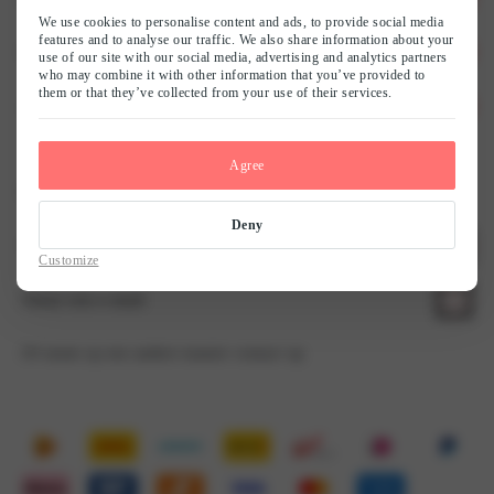
We use cookies to personalise content and ads, to provide social media
features and to analyse our traffic. We also share information about your
Klantenservice
Ons verhaal
use of our site with our social media, advertising and analytics partners
who may combine it with other information that you’ve provided to
them or that they’ve collected from your use of their services.
Advies
Team LingaDore
Verzending & Retour
Duurzaamheid
Herroepingsrecht
Bh maat berekenen
Agree
Contact opnemen?
Werken bij LingaDore
Betalen & Beveiliging
Wasadvies
Deny
WhatsApp ons
Customize
Affiliate & influencer samenwerkingen
Privacy & cookies
Blog
Stuur een e-mail
Lookbook
B2B
Of neem op een andere manier contact op
Algemene voorwaarden
Contact
Nieuwsbrief
LingaLoyalty - Spaarsysteem