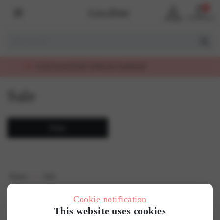
0
Account
Winkelmand
LUXE KWALITEIT, EERLIJK GEPRIJSD
Sale
Filter
Home
Sale
Cookie notification
This website uses cookies
Over ons