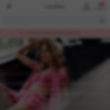
0
Account
Winkelmand
LUXE KWALITEIT, EERLIJK GEPRIJSD
Daily
Lingerie
Loungewear