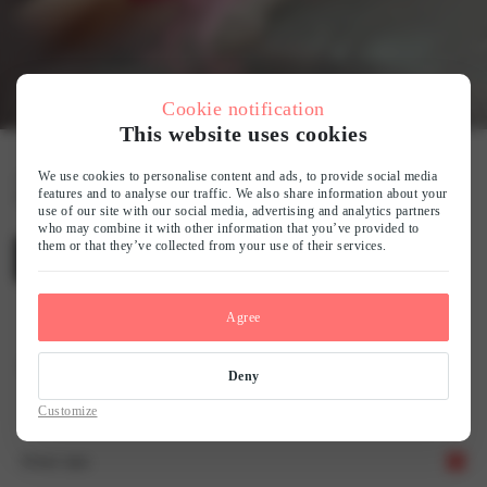
Cookie notification
This website uses cookies
We use cookies to personalise content and ads, to provide social media
2025 Herfst/Winter
features and to analyse our traffic. We also share information about your
use of our site with our social media, advertising and analytics partners
who may combine it with other information that you’ve provided to
them or that they’ve collected from your use of their services.
Filter
Agree
Home
2025 Herfst/Winter
Deny
Customize
Over ons