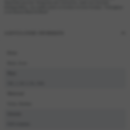
flatterende pasvorm. Draag hem met vertrouwen, onder al je favoriete
kledingstukken, van strakke jurken en broeken tot korte broekjes. Verkrijgbaar
in de kleuren Black & Blush!
AANVULLENDE INFORMATIE
Kleur
Blush, Zwart
Maat
3XL, L, M, S, XL, XXL
Materiaal
Nylon, Elasthan
Seizoen
NOS Artikelen