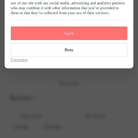
0
use of our site with our social media, advertising and analytics partners
/ 5
who may combine it with other information that you’ve provided to
0 reviews
them or that they’ve collected from your use of their services.
Naam
*
5
0
%
Agree
4
0
%
3
0
%
E-mail
*
Deny
2
0
%
Customize
1
0
%
Mijn naam, e-mail en site opslaan in deze browser voor de volgende keer
wanneer ik een reactie plaats.
Write a review
Reviews
0
With media