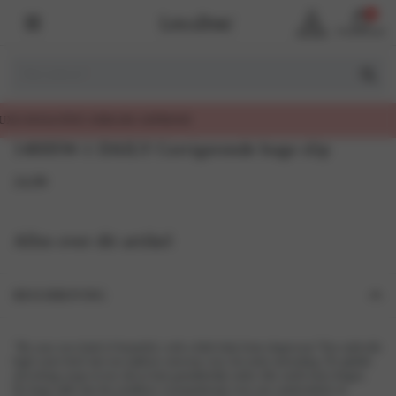
0
Account
Winkelmand
1400SW-1 DAILY Corrigerende hoge slip
24,99
Alles over dit artikel
BESCHRIJVING
“Be your own kind of beautiful, with a little help from shapewear.”Een stijlvolle
high waist brief met een tijdloos ontwerp voor een nette uitstraling. De gladde
afwerking zorgt ervoor dat je hem gemakkelijk onder elke outfit kunt dragen.
De hoge taille met het strakkere voorpandzorgt voor een comfortabele en