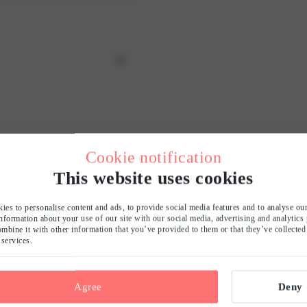
Cookie notification
This website uses cookies
0
ies to personalise content and ads, to provide social media features and to analyse our
information about your use of our site with our social media, advertising and analytics 
/ 5
0 reviews
bine it with other information that you’ve provided to them or that they’ve collecte
 services.
5
0
%
Agree
Deny
4
0
%