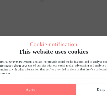
Cookie notification
This website uses cookies
0
/ 5
0 reviews
ies to personalise content and ads, to provide social media features and to analyse our
information about your use of our site with our social media, advertising and analytics 
bine it with other information that you’ve provided to them or that they’ve collecte
5
0
%
 services.
4
0
%
3
0
%
Agree
Deny
2
0
%
1
0
%