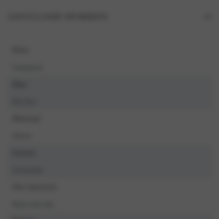
AANVULLENDE INFORMATIE
Kleur
Transparent
Maat
One Size
Materiaal
Silcone
Seizoen
Accessoires
Was instructies
Hand wash only