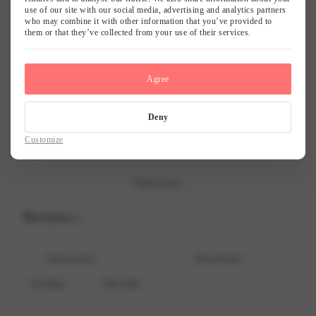
0
/ 5
use of our site with our social media, advertising and analytics partners
0 reviews
who may combine it with other information that you’ve provided to
them or that they’ve collected from your use of their services.
Naam
*
5
0
%
4
0
%
Agree
3
0
%
E-mail
*
2
0
%
Deny
1
0
%
Customize
Mijn naam, e-mail en site opslaan in deze browser voor de volgende keer
wanneer ik een reactie plaats.
Write a review
Reviews
0
With media