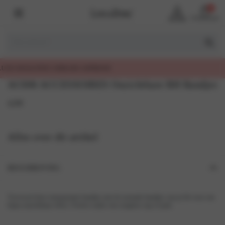
0
Account
Winkelmand
RIJSD
AC006 ACCESSOIRES Onzichtbare BH Bandjes
4,99
Alles over dit artikel
BESCHRIJVING
Verwissel deze transparante bandjes met de normale bandjes van je bh voor een
bijna onzichtbaar effect. Perfect onder een strapless top of jurk.