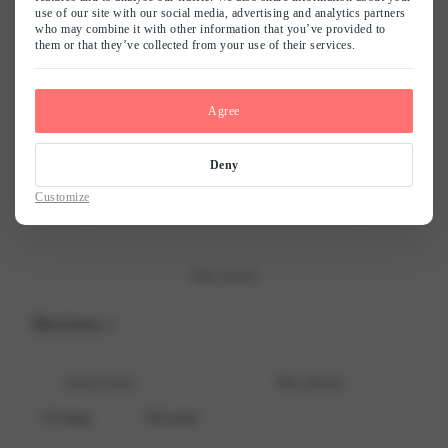
0
use of our site with our social media, advertising and analytics partners
/ 5
who may combine it with other information that you’ve provided to
0 reviews
them or that they’ve collected from your use of their services.
Naam
*
5
0
%
Agree
4
0
%
3
0
%
E-mail
*
Deny
2
0
%
Customize
1
0
%
Mijn naam, e-mail en site opslaan in deze browser voor de volgende keer
wanneer ik een reactie plaats.
Write a review
Reviews
0
With media