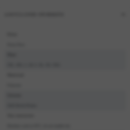
AANVULLENDE INFORMATIE
Kleur
Dusty Rose
Maat
3XL, 4XL, L, M, S, XL, XS, XXL
Materiaal
Polyester
Seizoen
2026 Herfst/Winter
Was instructies
Machine wash at 30°C, do not tumble dry