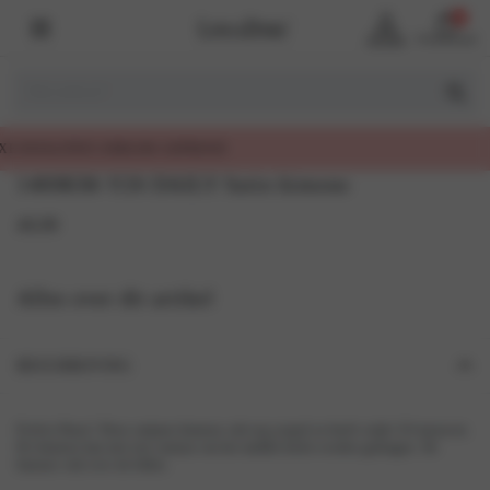
0
Account
Winkelmand
1400KM-Y26 DAILY Satin kimono
49,99
Alles over dit artikel
BESCHRIJVING
Perfect Basic! Deze satijnen kimono valt erg soepel en heeft wijde 3/4 mouwen.
De kimono kan met een centuur om het middel dicht worden gedragen. De
kimono valt over de billen.