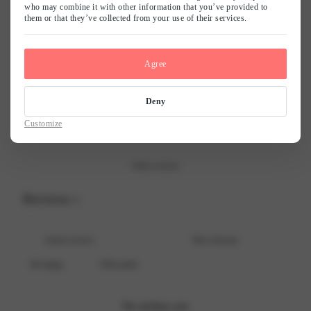
who may combine it with other information that you’ve provided to
them or that they’ve collected from your use of their services.
Naam
*
5
0
%
4
0
%
Agree
E-mail
*
3
0
%
2
0
%
Deny
Mijn naam, e-mail en site opslaan in deze browser voor de volgende keer
1
0
%
Customize
wanneer ik een reactie plaats.
Write a review
Reviews
0
With media
No reviews yet