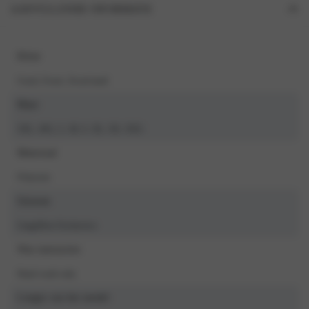
AANVULLENDE INFORMATIE
Kleur
Goud, Zwart, Zwart/zand
Maat
3XL, 4XL, L, M, S, XL, XS, XXL
Materiaal
Polyester
Seizoen
LingaDore Exclusives
Was instructies
Hand wash only
Lengte van het model