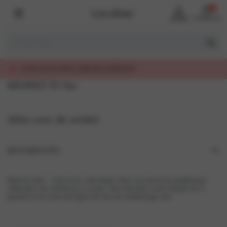
0
Account
Winkelmand
TEIT, EERLIJK GEPRIJSD
6810SET PJ Set
Alles over dit artikel
BESCHRIJVING
Black & Sand… Fall in love with details! Deze serie heeft een zandkleurige
embroidery om verliefd op te worden. Deze klassieke zwarte Pyjama Set is
gemaakt in een satin stijl afgewerkt met een zandkleurige rand.