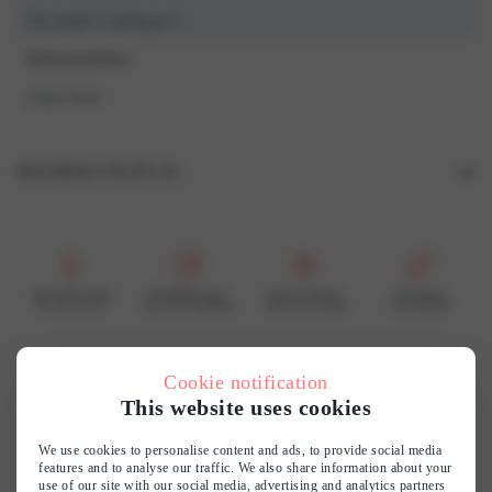
Our model is wearing an S
Referentiekleur
Goud, Zwart
BEOORDELINGEN (0)
Beoordelingen
Er zijn nog geen beoordelingen.
Wees de eerste om “6810SET PJ Set” te beoordelen
Voor elke vrouw
Bereikbare luxe
Grote collectie
Duurzaam
En dat voel je
mooi & betaalbaar
vind jouw smaak
wij recyclen
Je e-mailadres wordt niet gepubliceerd.
Vereiste velden zijn gemarkeerd met
*
Je waardering
*
Cookie notification
Customer reviews
This website uses cookies
Je beoordeling
*
0
We use cookies to personalise content and ads, to provide social media
features and to analyse our traffic. We also share information about your
/ 5
use of our site with our social media, advertising and analytics partners
0 reviews