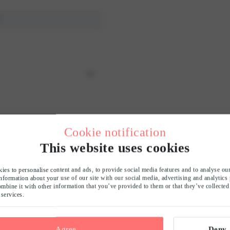
Cookie notification
This website uses cookies
ies to personalise content and ads, to provide social media features and to analyse our
information about your use of our site with our social media, advertising and analytics 
0
bine it with other information that you’ve provided to them or that they’ve collecte
 services.
/ 5
0 reviews
5
0
%
Agree
Deny