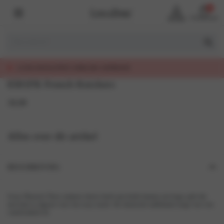
0
Account
Winkelmand
IT, EERLIJK GEPRIJSD
8301FK French Knickers
39,99
Alles over dit artikel
BESCHRIJVING
Ivory Illusion! Deze satijnen shorts heeft aan beide kanten een hoge split die
met kant is afgezet voor een sexy touch. De elastische tailleband zorgt voor een
comfortabele fit.