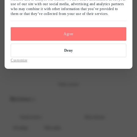
0
use of our site with our social media, advertising and analytics partners
/ 5
who may combine it with other information that you’ve provided to
0 reviews
them or that they’ve collected from your use of their services.
Naam
*
5
0
%
Agree
4
0
%
E-mail
*
3
0
%
Deny
2
0
%
Customize
Mijn naam, e-mail en site opslaan in deze browser voor de volgende keer
1
0
%
wanneer ik een reactie plaats.
Write a review
Reviews
0
With media