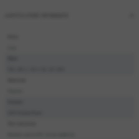
AANVULLENDE INFORMATIE
Kleur
Ivoor
Maat
3XL, 4XL, L, M, S, XL, XS, XXL
Materiaal
Polyester
Seizoen
2026 Voorjaar/Zomer
Was instructies
Machine wash at 30°C, do not tumble dry