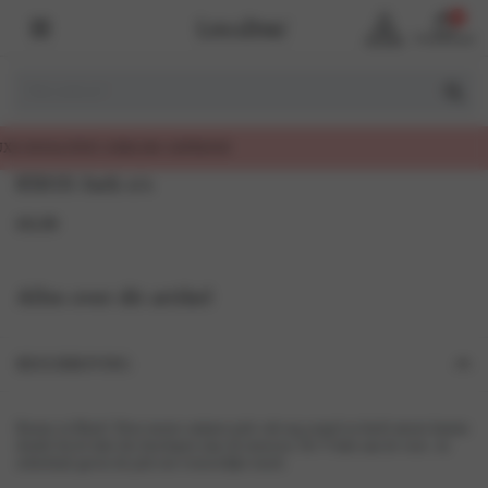
0
Account
Winkelmand
8501S Jurk s/s
69,99
Alles over dit artikel
BESCHRIJVING
Beauty in Black! Deze mooie satijnen jurk valt erg soepel en heeft mooie kanten
details bij de hals die doorlopen naar de mouwen. De V-hals aan de voor- en
achterkant geven de jurk een vrouwelijke touch.