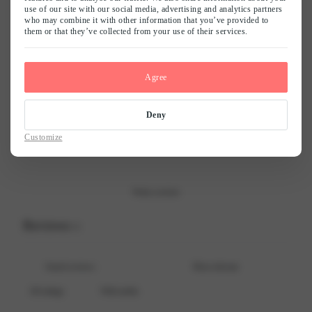
0
use of our site with our social media, advertising and analytics partners
/ 5
who may combine it with other information that you’ve provided to
0 reviews
them or that they’ve collected from your use of their services.
Naam
*
5
0
%
Agree
4
0
%
E-mail
*
3
0
%
Deny
2
0
%
Customize
Mijn naam, e-mail en site opslaan in deze browser voor de volgende keer
1
0
%
wanneer ik een reactie plaats.
Write a review
Reviews
0
With media