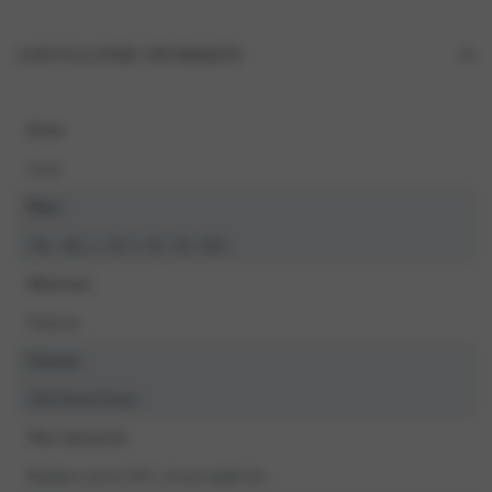
AANVULLENDE INFORMATIE
Kleur
Zwart
Maat
3XL, 4XL, L, M, S, XL, XS, XXL
Materiaal
Polyester
Seizoen
2026 Herfst/Winter
Was instructies
Machine wash at 30°C, do not tumble dry