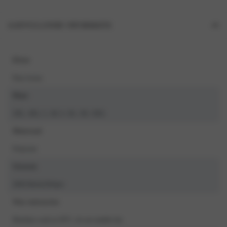
AANVULLENDE INFORMATIE
Kleur
Pine Green
Maat
3XL, 4XL, L, M, S, XL, XS, XXL
Materiaal
Polyester
Seizoen
2026 Herfst/Winter
Was instructies
Machine wash at 30°C, do not tumble dry