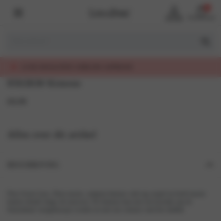
0
Account
Winkelmand
TEIT, EERLIJK GEPRIJSD
8502KM Kimono
69,99
Alles over dit artikel
BESCHRIJVING
Pine Green Lace, Deze mooie, satijnen kimono valt erg soepel en heeft mooie
kanten details langs de mouwen. De kimono kan met een koordje aan de
binnenkant vastgeknoopt worden en met een centuur rond het middel.