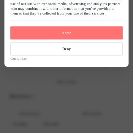
0
use of our site with our social media, advertising and analytics partners
/ 5
who may combine it with other information that you’ve provided to
0 reviews
them or that they’ve collected from your use of their services.
Naam
*
5
0
%
Agree
4
0
%
E-mail
*
3
0
%
Deny
2
0
%
Customize
Mijn naam, e-mail en site opslaan in deze browser voor de volgende keer
1
0
%
wanneer ik een reactie plaats.
Write a review
Reviews
0
With media