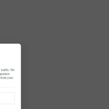
 traffic. We
partners
d from your