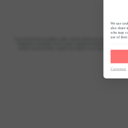
We use cook
also share 
who may com
use of their
Van sensueel kant tot tijdloos satijn, vind de stijl die past bij jouw persoonl
ontspannen avond thuis of een casual, romantische moment. Het is de ideale 
luxueus aan op de huid, waardoor het ideaal is voor speciale gelegenhede
Customize