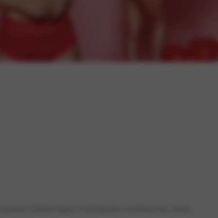
e perfecte Valentijns lingerie? In dit blog delen we praktische tips, zodat je