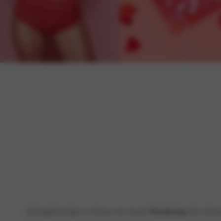
SALE
Bij LingaDore kijken we elk jaar weer uit naar
Valentijnsdag
. Het is hét m