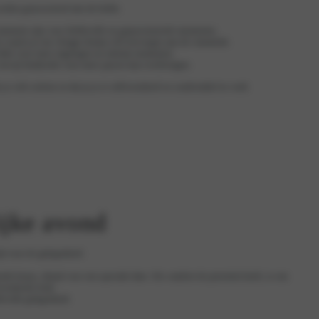
worden geassocieerd met de liefde.
statement zijn voor liefdevolle en gepassioneerde momenten.
en waarin je een vleugje drama wilt toevoegen aan de romantiek.
eschikt voor meer ingetogen en intieme momenten.
, terwijl donkerder roze meer passie kan overbrengen.
je wilt creëren en dat je je er zelfverzekerd en comfortabel in voelt.
ijke avond
ijl voor de gelegenheid.
nde keuze, ideaal voor een speciale date. Als comfort de prioriteit heeft, is een
erzekerde look.
fdevolle gelegenheid.