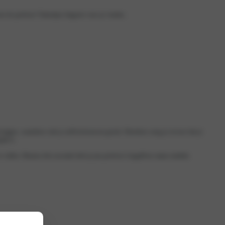
en
de perfecte Valentijns lingerie voor je vinden.
krijgen, waardoor ook je zelfvertrouwen groeit. Hierdoor zorg je ervoor dat je
ijk is.
e vullen. Binnen één seconde heb je jou perfecte LingaDore maat ontdekt.