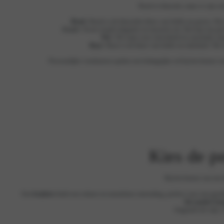
Rood is klassiek, maar er zijn oo
Rood
: Rood is de klassieke kleur van liefde en passie. H
Zwart
: Zwart straalt elegantie en mysterie uit. Het kan een 
Wit
: Wit staat voor zuiverheid en onschuld, ma
Roze
: Roze is de kleur van liefde en tederheid. Het
Persoonlijke voorkeuren spelen een belangrijke rol bij het kiezen van
Kies de p
Bij het kiezen van een 
Een
bralette
biedt een relaxte en moeiteloze uitstraling, perfect voor een gezel
bh zonder beu
Ongeacht de stijl, i