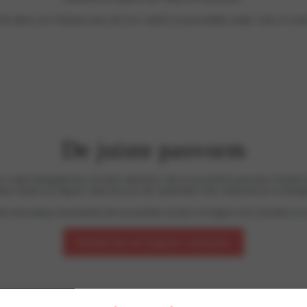
niet alleen over stijl gaat, maar ook over comfort en persoonlijke smaak. Laten we
sam
De juiste pasvorm
 is super belangrijk dat je de juiste maat kiest. Om zo een perfecte pasvorm te kunnen 
lleen straalt in je lingerie, maar dat je je ook comfortabel voelt, omdat dat net zo belangr
et eenvoudig je borstomtrek met een meetlint om deze vervolgens in de calculator in t
Bekijk hier de lingerie calculator