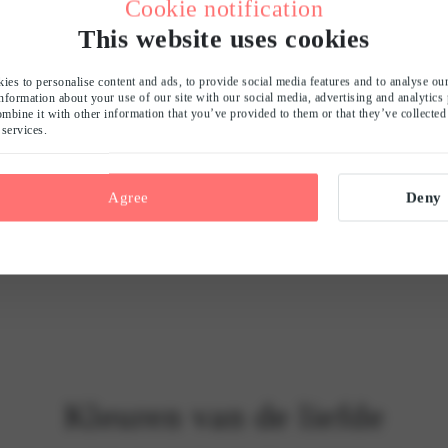
Cookie notification
This website uses cookies
ies to personalise content and ads, to provide social media features and to analyse our
Stijlvolle keuzes
information about your use of our site with our social media, advertising and analytics 
bine it with other information that you’ve provided to them or that they’ve collecte
 services.
ijkheid. De keuze tussen kanten lingerie en satijn hangt af van de sfeer die je wilt neer
keuze als je een vleugje verleiding wilt met een vleugje mysterie. Aan de andere kant st
n zoals een romantisch weekendje weg of een speciale dag. Kortom, of het nu kant of s
gelegenheid.
Agree
Deny
Ontdek onze satijnen styles
Kleuren van de liefde