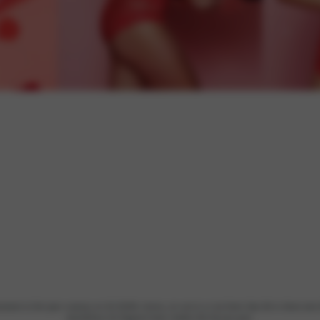
Voorgevormde bh
Niet voorgevormde bh
Gel bh
oment in het jaar waarop we de liefde vieren, en wat is er nu beter dan dit te doen met d
moeiteloos de lingerie kunt vinden die bij jou past.