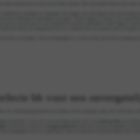
k andere kleuren die de taal van de liefde spreken. Hier zijn enkele kleuren die vaak 
et symboliseert verlangen en romantiek. Het dragen van rode lingerie kan een krachtig 
gevoel van verleiding en sensualiteit toevoegen. Zwarte lingerie is perfect voor moment
ar het kan ook een gevoel van tederheid en sereniteit uitdrukken. Witte lingerie is g
 straalt een zachte en romantische sfeer uit. Lichtroze kan een speelse toets toevoegen
 de kleur van lingerie. Wat het belangrijkst is, is dat de kleur past bij de stemming die 
erfecte bh voor een onvergetel
bh voor Valentijnsdag draait het niet alleen om de romantiek, maar ook om de juiste st
lige avond thuis. Ga je voor wat extra flair en lift, dan is een
push-up bh
een uitsteke
gel
een favoriet, terwijl een
voorgevormde bh
zorgt voor een gestroomlijnde en zelfv
s het belangrijkste dat je je comfortabel voelt en vertrouwen uitstraalt tijdens deze lie