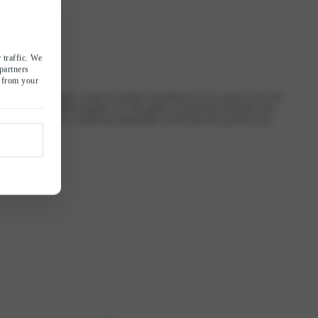
 traffic. We
partners
d from your
zetten. Kanten lingerie voegt een subtiele speelsheid toe en is perfect voor een
raalt satijn tijdloze elegantie uit. Het gladde en glanzende materiaal voelt
atijn is, de keuze is simpelweg afhankelijk van het gewenste gevoel en de