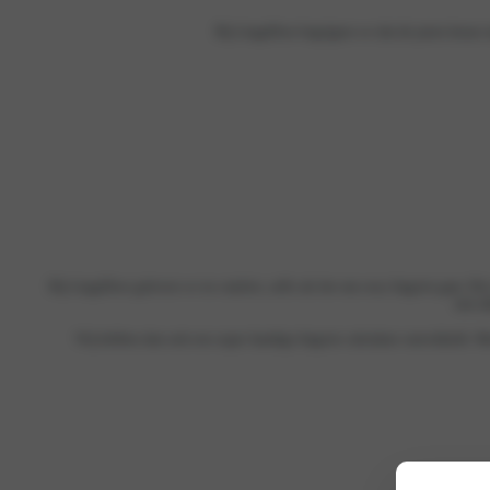
Bij LingaDore begrijpen we dat de juiste keuze 
Bij LingaDore geloven we in comfort, zelfs als het om sexy lingerie gaat. Het
niet a
Wij hebben dan ook een super handige lingerie calculator ontwikkeld. Me