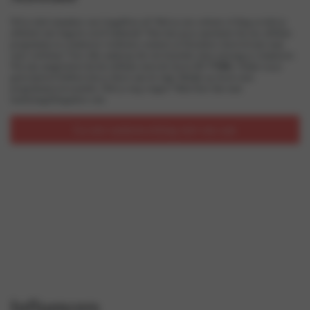
Wil je deel uitmaken van LingaDore.nl? Heb je een website of blog en heb je
affiniteit met lingerie en/of badmode? Dan kun jij je aansluiten bij ons affiliate
programma en commissie verdienen wanneer je bezoekers doorverwijst naar
onze webshop! Voor elke aankoop die een bezoeker doet ontvang je commissie.
Wij zijn aangesloten bij het affiliate netwerk Awin (ID
77584
). Nadat wij je
geaccepteerd hebben kun je direct aan de slag! Bekijk op Awin onze
programmavoorwaarden. Heb je nog vragen? Mail deze dan naar
marketing@lingadore.com
Ga een samenwerking met ons aan
Influencers