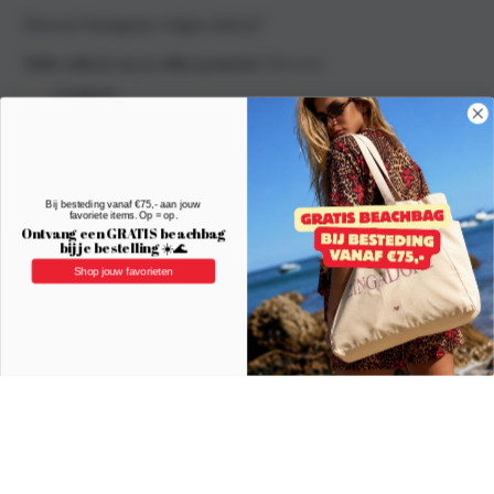
Hoeveel Instagram volgers heb je?
(Vereist)
Welke collectie zou je willen promoten?
Lingerie
Badmode
Loungewear
Bij besteding vanaf €75,- aan jouw
(Vereist)
Cupmaat
favoriete items. Op = op.
Ontvang een GRATIS beachbag
A
bij je bestelling ☀️🌊
Shop jouw favorieten
B
C
D
E
F
G
H