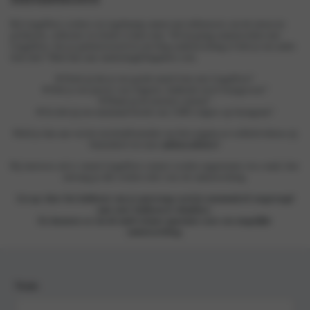
Bij LingaDore werken wij regelmatig samen met influencers om de nieuwste
producten, collecties en trends te laten zien. Wil jij graag samenwerken met
LingaDore, ben je geïnteresseerd in een blog samenwerking of heb je een ander
leuk idee? Mail dan naar
marketing@lingadore.com
.
♥ Denk jij dat je een goede match bent met LingaDore?
♥ Heb je een passie voor lingerie, badmode en/of loungewear?
♥ Maak jij de mooiste content?
♥ En heb jij een minimaal bereik van 3.000 volgers op Instagram?
Meld je dan aan via het inschrijfformulier op deze pagina en wellicht behoor jij
binnenkort tot onze
ambassadeurs!
Bij interesse zal er vanuit LingaDore contact worden opgenomen via e-mail, hier
ontvang je alle verdere info voor de samenwerking.
Let op: door het indienen van je aanvraag word je automatisch toegevoegd
aan onze Influencer-database.
En kunnen we via de mail contact opnemen voor een mogelijke
samenwerking.
Naam