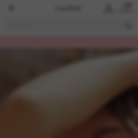
0
Account
Winkelmand
GRATIS VERZENDING