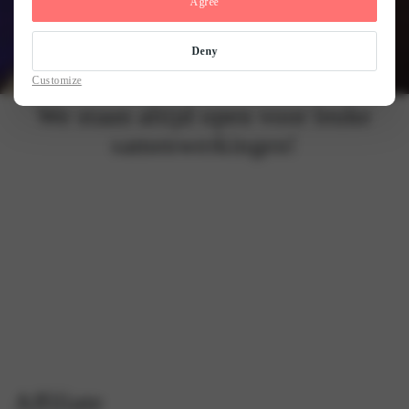
Agree
Deny
Customize
We staan altijd open voor leuke
samenwerkingen!
Affiliate