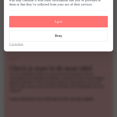
who may combine it with other information that you’ve provided to
them or that they’ve collected from your use of their services.
Opmeten van je
cup grootte
Ga rechtop staan, met je armen langs je lichaam en meet rond je
Agree
lichaam op het volste deel van je borsten. Zorg er hierbij voor dat je
een normale bh aan hebt, dus geen push-up. Houd het meetlint overal
op gelijke hoogte. Dus, zo horizontaal mogelijk. Meet niet te strak om
Deny
je lichaam. Het meetlint moet je borsten toucheren, niet indrukken. Het
aantal centimeters dat je meet is je cup grootte.
Customize
Stap 3
Check je maat in de maat tabel
Nu je je onderborstwijdte en cup grootte hebt gemeten, kun je
eenvoudig je bh maat laten berekenen. Gebruik hiervoor onze handige
lingerie calculator. Vul je omvang wijdte en cup grootte in en je ziet
direct welke maat je het beste kunt bestellen. Hoe makkelijk wil je het
hebben?!
Laat je adviseren over je bh maat in één van onze winkels