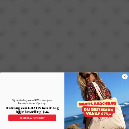
Bij besteding vanaf €75,- aan jouw
favoriete items. Op = op.
Ontvang een GRATIS beachbag
bij je bestelling ☀️🌊
Shop jouw favorieten