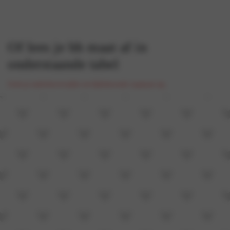
Of lees je bh maat af in
onderstaande tabel
Zoek je onderborstwijdte en bijbehorende cupmaat op.