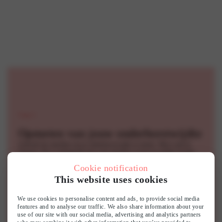
Stap 1
Opmeten van jouw onderborstwijdte
Gebruik het meetlint om je onderborstwijdte te meten. Meet rond je
lichaam. Het is belangrijk dat je het meetlint overal op gelijke hoogte
houdt. Dus, zo horizontaal mogelijk. Adem voordat je meet eerst diep
Cookie notification
uit: de onderborstwijdte dient zo strak mogelijk gemeten te worden.
Het aantal centimeters dat je meet is je onderborstwijdte. Deze rondt je
This website uses cookies
vervolgens af.
We use cookies to personalise content and ads, to provide social media
features and to analyse our traffic. We also share information about your
use of our site with our social media, advertising and analytics partners
Stap 2