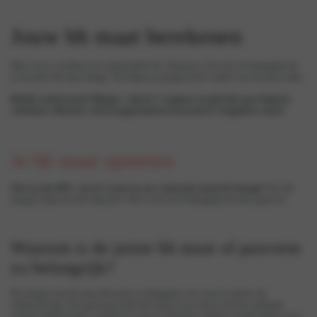
Jouw bh maat berekenen
Elke vrouw verdient een comfortabele bh. Daarom is het ook zó belangrijk dat
je de juiste bh maat draagt. We helpen je graag bij het vinden van de juiste maat.
Bekijk onderstaand filmpje, volg de 3 stappen en gebruik onze lingerie
calculator. Hiermee vind je gegarandeerd je perfecte LingaDore maat!
Je bh maat opmeten
Wist je dat 80% van de vrouwen een verkeerde maat bh draagt?
Een bh
draag je bijna de hele dag door. Het is dus heel belangrijk dat deze goed zit.
Waarom is de juiste bh maat of pasvorm
zo belangrijk?
Het dragen van de juiste bh-maat is belangrijk voor zowel comfort als
ondersteuning. Een goed passende bh zorgt ervoor dat je borsten optimaal
worden ondersteund, waardoor je rug en schouders minder worden belast en je