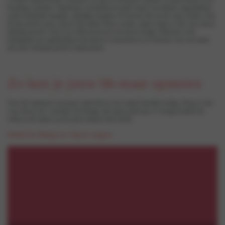
houding verbetert. Daarnaast voorkomt de juiste maat vervelende ongemakken
zoals knellende bandjes, pijnlijke beugels of borsten die uit de cups steken. Een
bh die perfect past, laat je niet alleen beter voelen, maar zorgt er ook voor dat je
kleding mooier valt en je zelfvertrouwen een boost krijgt. Daarom is het
belangrijk om regelmatig je bh-maat te controleren en te kiezen voor een maat
die jouw lichaam perfect ondersteunt.
Zo kun je jouw bh-maat opmeten
Voor het opmeten van jouw maat heb je een soepel meetlint nodig. Zorg er ook
voor dat je een ‘normale’ bh draagt, dus geen push-up of voorgevormde bh,
zodat je de maten op de juiste manier kan meten.
Bekijk het filmpje en volg de stappen