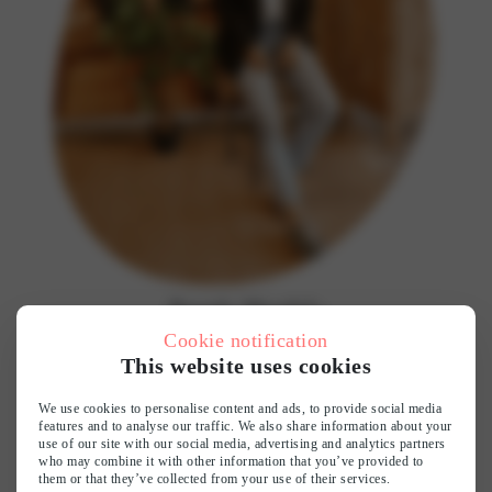
Brenda Mendels
Cookie notification
Creative Director
This website uses cookies
We use cookies to personalise content and ads, to provide social media
features and to analyse our traffic. We also share information about your
use of our site with our social media, advertising and analytics partners
who may combine it with other information that you’ve provided to
them or that they’ve collected from your use of their services.