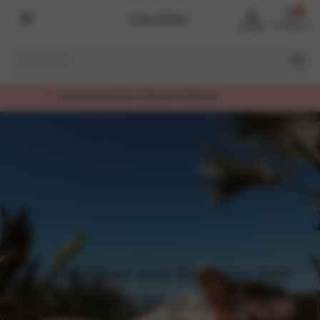
0
Account
Winkelmand
LUXE KWALITEIT, EERLIJK GEPRIJSD
Combineer een kimono met
onze prachtige lingerie