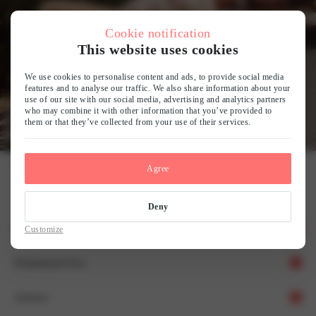
Cookie notification
This website uses cookies
We use cookies to personalise content and ads, to provide social media
features and to analyse our traffic. We also share information about your
use of our site with our social media, advertising and analytics partners
who may combine it with other information that you’ve provided to
them or that they’ve collected from your use of their services.
Home
Kimono’s
Agree
Deny
Over ons
Customize
Klantenservice
Ons verhaal
Advies
Team LingaDore
Verzending & Retour