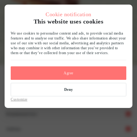
Cookie notification
This website uses cookies
We use cookies to personalise content and ads, to provide social media
features and to analyse our traffic. We also share information about your
use of our site with our social media, advertising and analytics partners
who may combine it with other information that you’ve provided to
them or that they’ve collected from your use of their services.
Home
Pajama sets
Agree
Deny
Over ons
Customize
Klantenservice
Ons verhaal
Advies
Team LingaDore
Verzending & Retour