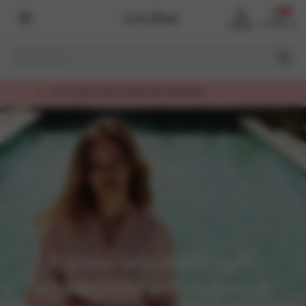
0
Account
Winkelmand
LUXE KWALITEIT, EERLIJK GEPRIJSD
Pajama sets made from
wonderfully soft materials