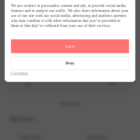
Customer reviews
We use cookies to personalise content and ads, to provide social media
features and to analyse our traffic. We also share information about your
Je beoordeling
*
use of our site with our social media, advertising and analytics partners
0
who may combine it with other information that you’ve provided to
/ 5
them or that they’ve collected from your use of their services.
0 reviews
Naam
*
5
0
%
Agree
4
0
%
Deny
3
0
%
E-mail
*
Customize
2
0
%
1
0
%
Mijn naam, e-mail en site opslaan in deze browser voor de volgende keer
wanneer ik een reactie plaats.
Write a review
Reviews
0