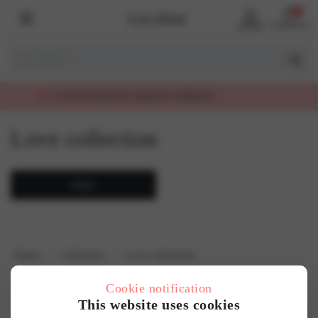
0
Account
Winkelmand
LUXE KWALITEIT, EERLIJK GEPRIJSD
Love collection
Filter
Home
Collecties
Love collection
Cookie notification
This website uses cookies
Over ons