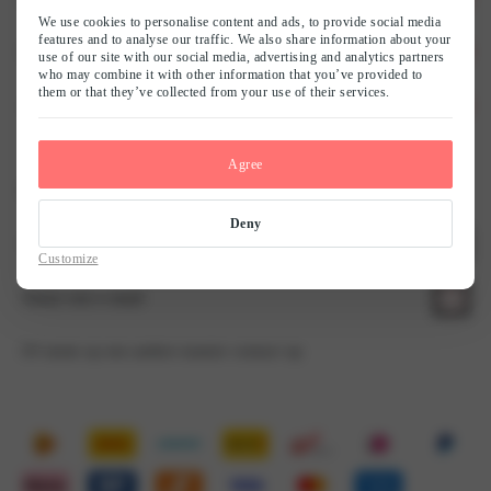
We use cookies to personalise content and ads, to provide social media
features and to analyse our traffic. We also share information about your
Klantenservice
Ons verhaal
use of our site with our social media, advertising and analytics partners
who may combine it with other information that you’ve provided to
them or that they’ve collected from your use of their services.
Advies
Team LingaDore
Verzending & Retour
Duurzaamheid
Herroepingsrecht
Bh maat berekenen
Agree
Contact opnemen?
Werken bij LingaDore
Betalen & Beveiliging
Wasadvies
Deny
WhatsApp ons
Customize
Affiliate & influencer samenwerkingen
Privacy & cookies
Blog
Stuur een e-mail
Lookbook
B2B
Of neem op een andere manier contact op
Algemene voorwaarden
Contact
Nieuwsbrief
LingaLoyalty - Spaarsysteem