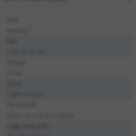
Kleur
Bloemenprint
Maat
L, M, S, XL, XS, XXL
Materiaal
Polyester
Seizoen
LingaDore Exclusives
Was instructies
Machine wash at 30°C, do not tumble dry
Lengte van het model