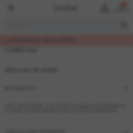
0
Account
Winkelmand
, EERLIJK GEPRIJSD
1744PD Jurk
Alles over dit artikel
BESCHRIJVING
“Bloom with floral prints.” Deze jurk heeft een kraagje en knoopsluitingen aan
de voorzijde. De jurk is gemaakt van satijn en heeft een opvallende print.
AANVULLENDE INFORMATIE