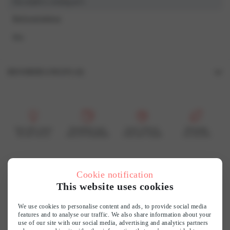
Our model is wearing an S
Referentiekleur
Mix
BEOORDELINGEN (0)
Beoordelingen
Er zijn nog geen beoordelingen.
Wees de eerste om “1744PD Jurk” te beoordelen
Voor elke vrouw
Bereikbare luxe
Grote collectie
Duurzaam
En dat voel je
mooi & betaalbaar
vind jouw smaak
wij recyclen
Je e-mailadres wordt niet gepubliceerd.
Vereiste velden zijn gemarkeerd met
*
Je waardering
*
Customer reviews
Cookie notification
This website uses cookies
Je beoordeling
*
0
We use cookies to personalise content and ads, to provide social media
features and to analyse our traffic. We also share information about your
/ 5
0 reviews
use of our site with our social media, advertising and analytics partners