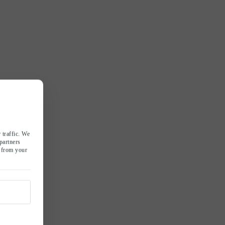
 traffic. We
partners
d from your