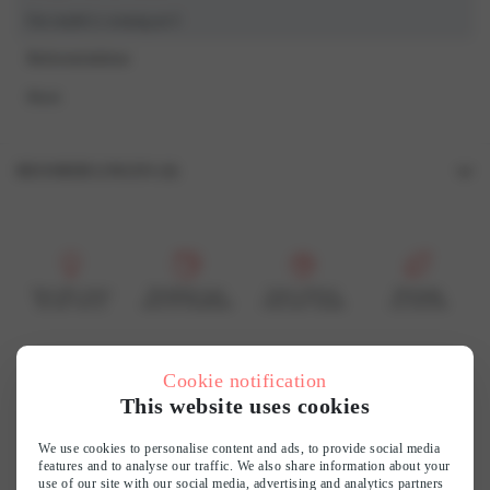
Our model is wearing an S
Referentiekleur
Blush
BEOORDELINGEN (0)
Beoordelingen
Er zijn nog geen beoordelingen.
Wees de eerste om “7304T String” te beoordelen
Voor elke vrouw
Bereikbare luxe
Grote collectie
Duurzaam
En dat voel je
mooi & betaalbaar
vind jouw smaak
wij recyclen
Je e-mailadres wordt niet gepubliceerd.
Vereiste velden zijn gemarkeerd met
*
Je waardering
*
Cookie notification
Customer reviews
This website uses cookies
Je beoordeling
*
0
We use cookies to personalise content and ads, to provide social media
features and to analyse our traffic. We also share information about your
/ 5
use of our site with our social media, advertising and analytics partners
0 reviews