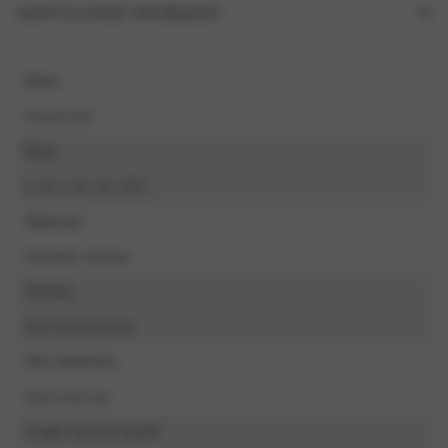
AANVULLENDE INFORMATIE
Kleur
Powder Puff
Maat
L, M, S, XL, XS, XXL
Materiaal
Polyamide, Elasthan
Seizoen
2024 Voorjaar/Zomer
Was instructies
Hand wash only
Lengte van het model