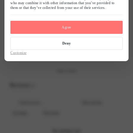
who may combine it with other information that you’ve provided to
them or that they’ve collected from your use of their services.
Naam
*
5
0
%
4
0
%
Agree
E-mail
*
3
0
%
2
0
%
Deny
Mijn naam, e-mail en site opslaan in deze browser voor de volgende keer
1
0
%
Customize
wanneer ik een reactie plaats.
Write a review
Reviews
0
With media
No reviews yet