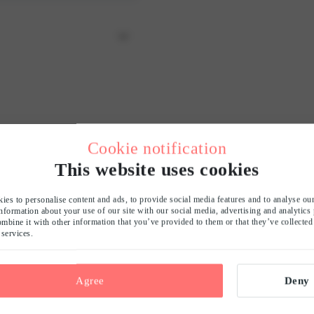
Cookie notification
This website uses cookies
0
ies to personalise content and ads, to provide social media features and to analyse our
/ 5
0 reviews
information about your use of our site with our social media, advertising and analytics 
bine it with other information that you’ve provided to them or that they’ve collecte
 services.
5
0
%
4
0
%
Agree
Deny
3
0
%
2
0
%