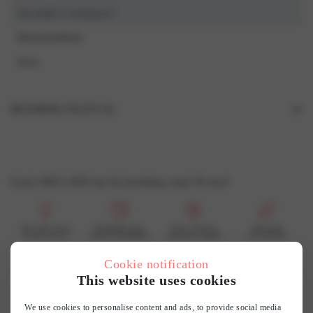
Our model is wearing an S
Referentiekleur
Blush
BEOORDELINGEN (0)
Beoordelingen
Er zijn nog geen beoordelingen.
Gratis HOLLAND top bij besteding vanaf 50 euro!
Wees de eerste om “7426PD Pyjama jurk” te beoordelen
Je e-mailadres wordt niet gepubliceerd.
Vereiste velden zijn gemarkeerd met
*
Je waardering
*
Voor elke vrouw
Bereikbare luxe
Grote collectie
Duurzaam
En dat voel je
mooi & betaalbaar
vind jouw smaak
wij recyclen
Cookie notification
Je beoordeling
*
This website uses cookies
Customer reviews
We use cookies to personalise content and ads, to provide social media