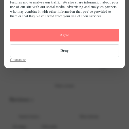
features and to analyse our traffic. We also share information about your
0
use of our site with our social media, advertising and analytics partners
Naam
*
who may combine it with other information that you’ve provided to
/ 5
0 reviews
them or that they’ve collected from your use of their services.
E-mail
*
5
0
%
Agree
4
0
%
Mijn naam, e-mail en site opslaan in deze browser voor de volgende keer
3
0
%
Deny
wanneer ik een reactie plaats.
2
0
%
Customize
1
0
%
Write a review
Reviews
0
With media