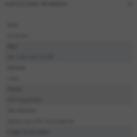
AANVULLENDE INFORMATIE
Kleur
Powder Puff
Maat
3XL, L, M, S, XL, XS, XXL
Materiaal
Cotton
Seizoen
2024 Voorjaar/Zomer
Was instructies
Machine wash at 30°C, do not tumble dry
Lengte van het model