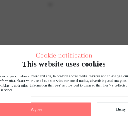
Cookie notification
This website uses cookies
0
/ 5
0 reviews
ies to personalise content and ads, to provide social media features and to analyse our
information about your use of our site with our social media, advertising and analytics 
bine it with other information that you’ve provided to them or that they’ve collecte
 services.
5
0
%
4
0
%
3
0
%
Agree
Deny
2
0
%
1
0
%