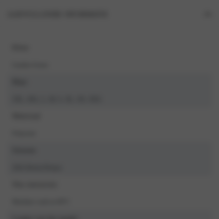
AANVULLENDE INFORMATIE
Kleur
Garden Green
Maat
3XL, 4XL, L, M, S, XL, XS, XXL
Materiaal
Polyester
Seizoen
2024 Herfst/Winter
Was instructies
Machine wash at 40°C
Lengte van het model