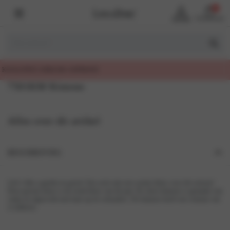
0
Account
Winkelmand
7501KM Kimono
Alles over dit artikel
BESCHRIJVING
Life’s like a garden in green! Een serie met een warme kleur voor dit seizoen!
Deze groene kleur is de trend kleur van dit jaar. De short kimono is gemaakt van
satijn en afgewerkt met kant op de schouders. De kimono heeft een ceintuur om
te tailleren.