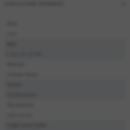
AANVULLENDE INFORMATIE
Kleur
Cerise
Maat
L, M, S, XL, XS, XXL
Materiaal
Polyamide, Elasthan
Seizoen
2024 Herfst/Winter
Was instructies
Hand wash only
Lengte van het model