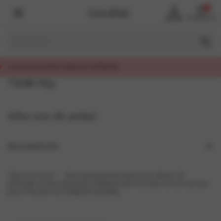
0
Account
Winkelmand
EERLIJK GEPRIJSD
7504B Slip
Alles over dit artikel
BESCHRIJVING
“Dare to be cerise.”… Deze sprekende kleur knalt uit de collectie. De
achterzijde van deze slip bestaat volledig uit kant wat zorgt voor een extra luxe
gevoel. Het geeft een uitdagende uitstraling.