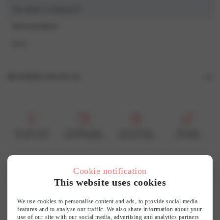
Our model is wearing an S
Referentiekleur
Rood
BEOORDELINGEN (0)
Beoordelingen
Er zijn nog geen beoordelingen.
Wees de eerste om “7504B Slip” te beoordelen
Voor elke vrouw
Bereikbare luxe
Grote collectie
Duurzaam
En dat voel je
mooi & betaalbaar
vind jouw smaak
wij recyclen
Je e-mailadres wordt niet gepubliceerd.
Vereiste velden zijn gemarkeerd met
*
Je waardering
*
Cookie notification
Customer reviews
This website uses cookies
Je beoordeling
*
0
We use cookies to personalise content and ads, to provide social media
features and to analyse our traffic. We also share information about your
/ 5
use of our site with our social media, advertising and analytics partners
0 reviews