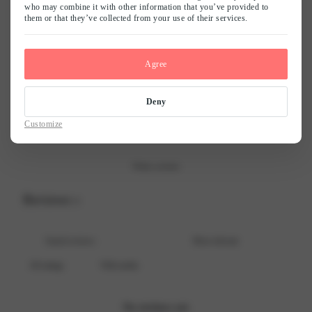
who may combine it with other information that you’ve provided to
them or that they’ve collected from your use of their services.
Naam
*
5
0
%
4
0
%
Agree
E-mail
*
3
0
%
2
0
%
Deny
Mijn naam, e-mail en site opslaan in deze browser voor de volgende keer
1
0
%
Customize
wanneer ik een reactie plaats.
Write a review
Reviews
0
With media
No reviews yet