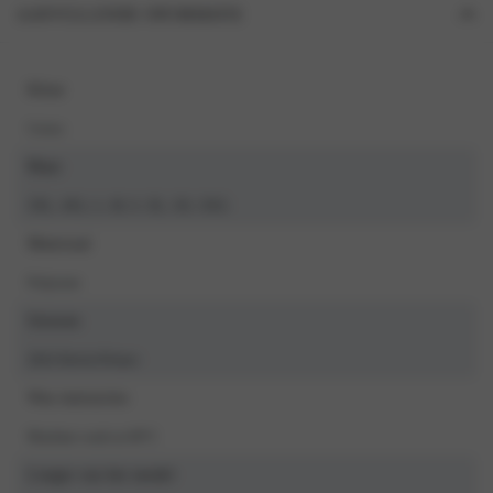
AANVULLENDE INFORMATIE
Kleur
Cerise
Maat
3XL, 4XL, L, M, S, XL, XS, XXL
Materiaal
Polyester
Seizoen
2024 Herfst/Winter
Was instructies
Machine wash at 40°C
Lengte van het model