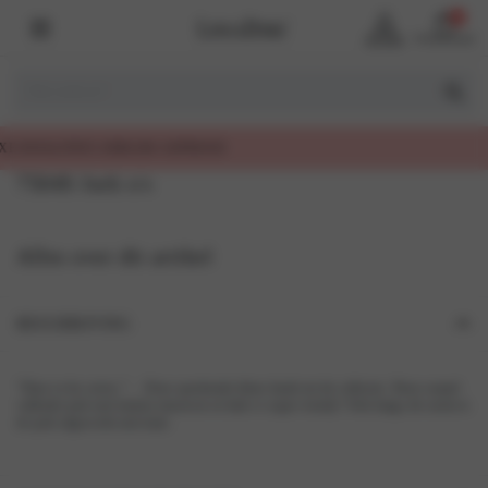
0
Account
Winkelmand
7504S Jurk s/s
Alles over dit artikel
BESCHRIJVING
“Dare to be cerise.”… Deze sprekende kleur knalt uit de collectie. Deze soepel
vallende jurk met kanten mouwen en hals is super trendy! Ook langs de zoom is
de jurk afgewerkt met kant.