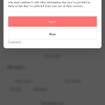
who may combine it with other information that you’ve provided to
them or that they’ve collected from your use of their services.
Naam
*
5
0
%
4
0
%
Agree
E-mail
*
3
0
%
2
0
%
Deny
Mijn naam, e-mail en site opslaan in deze browser voor de volgende keer
1
0
%
Customize
wanneer ik een reactie plaats.
Write a review
Reviews
0
With media
No reviews yet