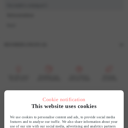
Our model is wearing an S
Referentiekleur
Rood
BEOORDELINGEN (0)
Beoordelingen
Er zijn nog geen beoordelingen.
Wees de eerste om “7504S Jurk s/s” te beoordelen
Voor elke vrouw
Bereikbare luxe
Grote collectie
Duurzaam
En dat voel je
mooi & betaalbaar
vind jouw smaak
wij recyclen
Je e-mailadres wordt niet gepubliceerd.
Vereiste velden zijn gemarkeerd met
*
Je waardering
*
Cookie notification
Customer reviews
This website uses cookies
Je beoordeling
*
0
We use cookies to personalise content and ads, to provide social media
features and to analyse our traffic. We also share information about your
/ 5
use of our site with our social media, advertising and analytics partners
0 reviews