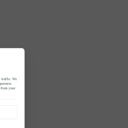
 traffic. We
partners
d from your