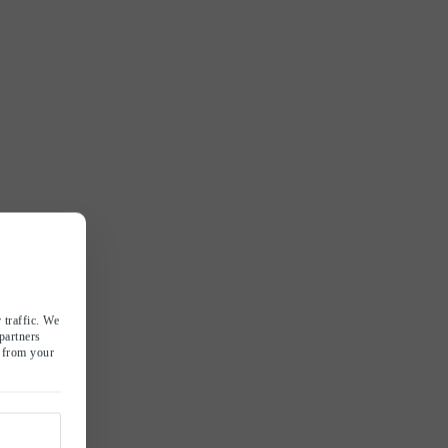
 traffic. We
partners
d from your