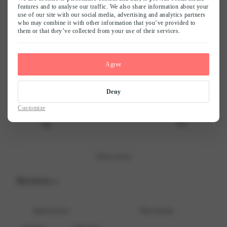
Je beoordeling
*
features and to analyse our traffic. We also share information about your
use of our site with our social media, advertising and analytics partners
0
who may combine it with other information that you’ve provided to
/ 5
them or that they’ve collected from your use of their services.
0 reviews
Naam
*
5
0
%
Agree
4
0
%
E-mail
*
Deny
3
0
%
Customize
2
0
%
Mijn naam, e-mail en site opslaan in deze browser voor de volgende keer
1
0
%
wanneer ik een reactie plaats.
Write a review
Reviews
0