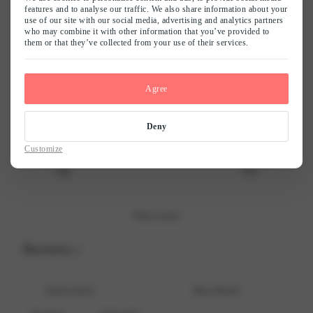
Je beoordeling
*
features and to analyse our traffic. We also share information about your
use of our site with our social media, advertising and analytics partners
0
who may combine it with other information that you’ve provided to
/ 5
them or that they’ve collected from your use of their services.
0 reviews
Naam
*
5
0
%
Agree
4
0
%
E-mail
*
Deny
3
0
%
Customize
2
0
%
Mijn naam, e-mail en site opslaan in deze browser voor de volgende keer
1
0
%
wanneer ik een reactie plaats.
Write a review
Reviews
0