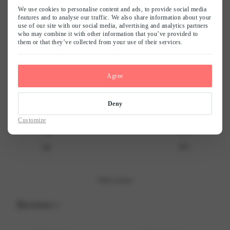
Customer reviews
We use cookies to personalise content and ads, to provide social media
features and to analyse our traffic. We also share information about your
use of our site with our social media, advertising and analytics partners
who may combine it with other information that you’ve provided to
0
them or that they’ve collected from your use of their services.
Naam
*
/ 5
0 reviews
Agree
E-mail
*
5
0
%
4
0
%
Deny
Mijn naam, e-mail en site opslaan in deze browser voor de volgende keer
3
0
%
Customize
wanneer ik een reactie plaats.
2
0
%
1
0
%
Write a review
Reviews
0