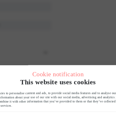
Cookie notification
This website uses cookies
len
ies to personalise content and ads, to provide social media features and to analyse our
information about your use of our site with our social media, advertising and analytics 
bine it with other information that you’ve provided to them or that they’ve collecte
 services.
0
/ 5
0 reviews