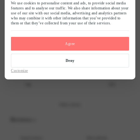
Customer reviews
We use cookies to personalise content and ads, to provide social media
features and to analyse our traffic. We also share information about your
use of our site with our social media, advertising and analytics partners
0
who may combine it with other information that you’ve provided to
Naam
*
them or that they’ve collected from your use of their services.
/ 5
0 reviews
E-mail
*
Agree
5
0
%
4
0
%
Deny
Mijn naam, e-mail en site opslaan in deze browser voor de volgende keer
3
0
%
wanneer ik een reactie plaats.
Customize
2
0
%
1
0
%
Write a review
Reviews
0