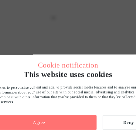
Cookie notification
This website uses cookies
0
ies to personalise content and ads, to provide social media features and to analyse our
/ 5
information about your use of our site with our social media, advertising and analytics 
0 reviews
bine it with other information that you’ve provided to them or that they’ve collecte
 services.
5
0
%
4
0
%
Agree
Deny
3
0
%