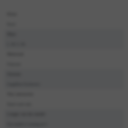
Kleur
Rood
Maat
L, M, S, XL
Materiaal
Polyester
Seizoen
LingaDore Exclusives
Was instructies
Hand wash only
Lengte van het model
Our model is wearing an S