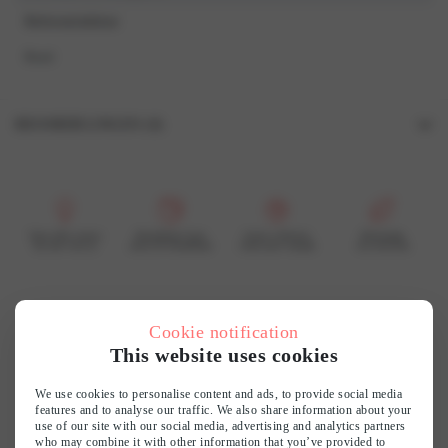
Referentiekleur
Rood
BEOORDELINGEN (0)
Beoordelingen
Er zijn nog geen beoordelingen.
Wees de eerste om “L1582 Long dress” te beoordelen
Voor elke vrouw
Bereikbare luxe
Grote collectie
Duurzaam
En dat voel je
mooi & betaalbaar
vind jouw smaak
wij recyclen
Je e-mailadres wordt niet gepubliceerd.
Vereiste velden zijn gemarkeerd met
*
Je waardering
*
Customer reviews
Cookie notification
Je beoordeling
*
This website uses cookies
0
We use cookies to personalise content and ads, to provide social media
/ 5
features and to analyse our traffic. We also share information about your
0 reviews
use of our site with our social media, advertising and analytics partners
who may combine it with other information that you’ve provided to
Naam
*