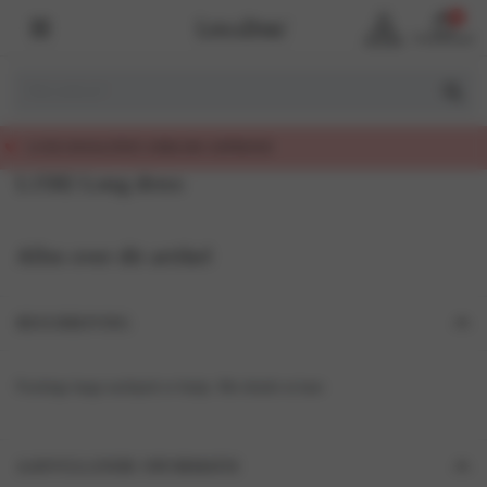
0
Account
Winkelmand
IT, EERLIJK GEPRIJSD
L1582 Long dress
Alles over dit artikel
BESCHRIJVING
Prachtige lange nachtjurk in Satijn. Met details in kant
AANVULLENDE INFORMATIE