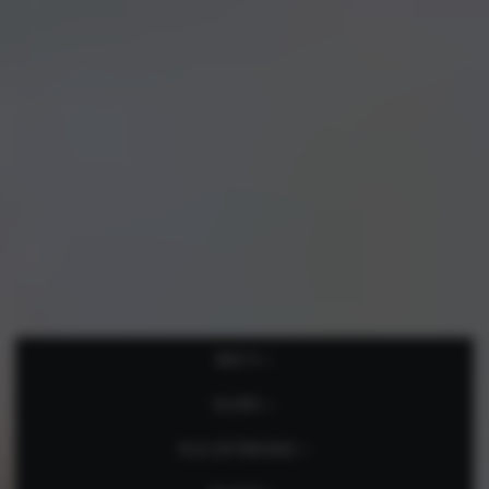
BH’S »
SLIPS »
NACHTMODE »