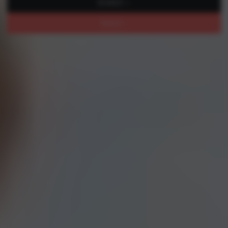
DAILY »
SALE »